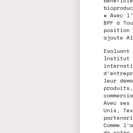
bénéficie
bioproduc
« Avec l’
BPF à Tou
position 
ajoute Al
Evoluant 
Institut 
internati
d‘entrepr
leur déma
produits,
commercia
Avec ses 
Unis, Tex
partenari
Comme l’
de notre 