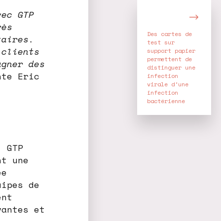
vec GTP
rès
Des cartes de
taires.
test sur
 clients
support papier
permettent de
agner des
distinguer une
te Eric
infection
virale d’une
infection
bactérienne
. GTP
nt une
ée
uipes de
ent
vantes et