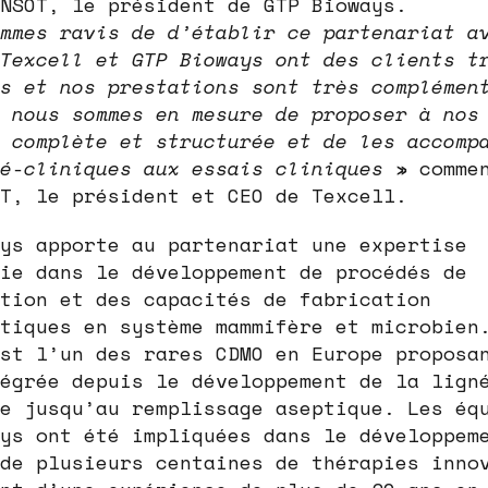
NSOT, le président de GTP Bioways.
mmes ravis de d’établir ce partenariat a
Texcell et GTP Bioways ont des clients t
s et nos prestations sont très complémen
 nous sommes en mesure de proposer à nos
 complète et structurée et de les accomp
é-cliniques aux essais cliniques
» commen
T, le président et CEO de Texcell.
ys apporte au partenariat une expertise
ie dans le développement de procédés de
tion et des capacités de fabrication
tiques en système mammifère et microbien
st l’un des rares CDMO en Europe proposa
égrée depuis le développement de la lign
e jusqu’au remplissage aseptique. Les éq
ys ont été impliquées dans le développem
de plusieurs centaines de thérapies inno