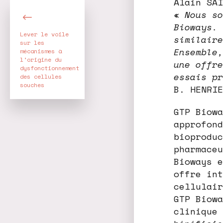
Alain SAI
«
Nous so
Bioways. 
Lever le voile
similaire
sur les
Ensemble,
mécanismes à
l’origine du
une offre
dysfonctionnement
essais pr
des cellules
souches
B. HENRIE
GTP Biowa
approfond
bioproduc
pharmaceu
Bioways e
offre int
cellulair
GTP Biowa
clinique 