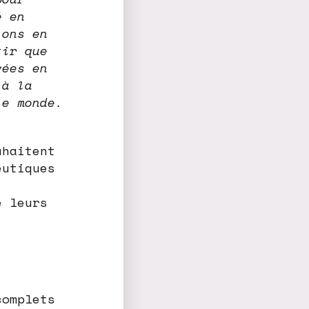
é en
lons en
tir que
vées en
 à la
le monde.
uhaitent
eutiques
e leurs
complets