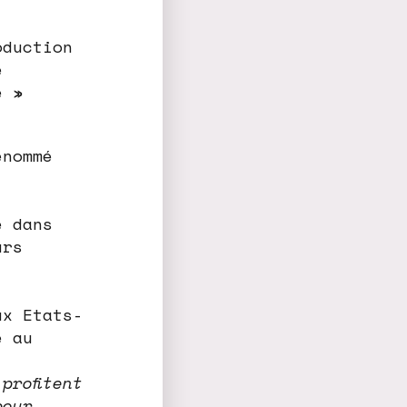
oduction
e
e »
enommé
e dans
urs
ux Etats-
e au
profitent
pour