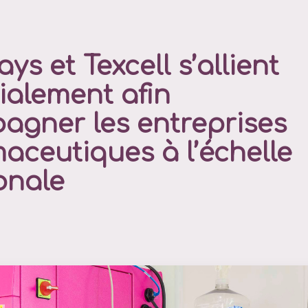
ys et Texcell s’allient
alement afin
agner les entreprises
aceutiques à l’échelle
onale