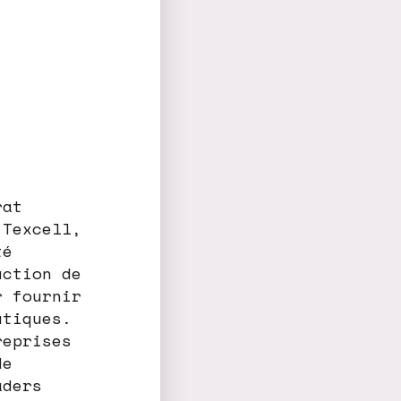
rat
 Texcell,
té
uction de
r fournir
utiques.
reprises
de
aders