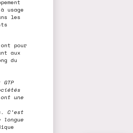
ppement
 à usage
ans les
sts
 ont pour
ant aux
ong du
t GTP
ociétés
 ont une
s. C’est
e longue
ique