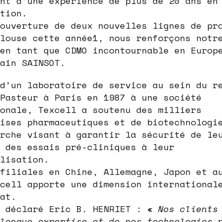
nt d’une expérience de plus de 20 ans en
tion.
ouverture de deux nouvelles lignes de pr
louse cette année1, nous renforçons notr
en tant que CDMO incontournable en Europ
ain SAINSOT.
d’un laboratoire de service au sein du r
Pasteur à Paris en 1987 à une société
onale, Texcell a soutenu des milliers
ises pharmaceutiques et de biotechnologi
rche visant à garantir la sécurité de le
 des essais pré-cliniques à leur
lisation.
filiales en Chine, Allemagne, Japon et a
cell apporte une dimension international
at.
a déclaré Eric B. HENRIET : «
Nos clients 
longue expertise et de nos technologies 