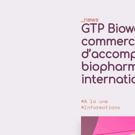
GTP Biowa
commerci
d’accomp
biopharm
internati
A la une
Informations