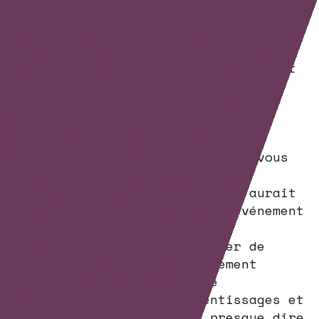
la dernière ligne droite. On était
persuadées d’avoir un beau programme
et que les participants seraient
conquis. On s’inquiétait de l’impact
de la grève. « Aujourd’hui, on est
soulagées et heureuses des bons
moments passés. Nous avons eu de
beaux compliments de la part des
participants, et je peux aussi vous
partager les félicitations de
Séverine et d’Eric. Alain « n’aurait
pas pu imaginer un meilleur événement
».
Tout cela pour vous remercier de
l’organisation de cet événement
ensemble. Ce fut une belle
expérience, riche d’apprentissages et
de partages. Je pourrais presque dire