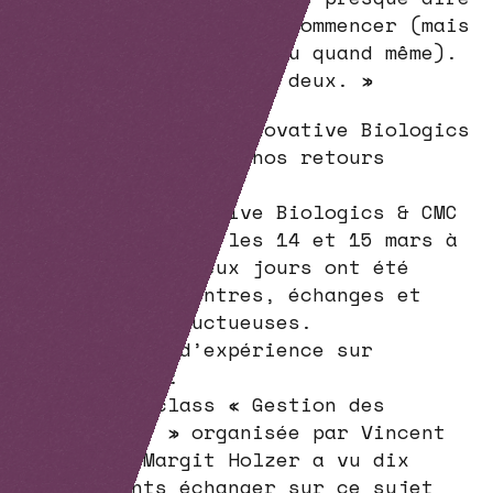
que je suis prête à recommencer (mais
je vais attendre un peu quand même).
Un grand merci à vous deux. »
« B4B Connection Innovative Biologics
& CMC Challenges : nos retours
d’expérience.
Les défis Innovative Biologics & CMC
se sont déroulés les 14 et 15 mars à
Toulouse. Ces deux jours ont été
riches en rencontres, échanges et
discussions fructueuses.
Notre retour d’expérience sur
l’événement :
– La masterclass « Gestion des
risques HCP » organisée par Vincent
Rivera et Margit Holzer a vu dix
participants échanger sur ce sujet