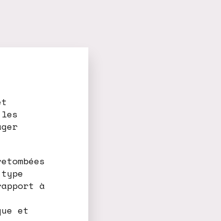
et
 les
ager
retombées
 type
rapport à
que et