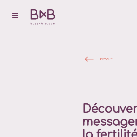
retour
Découver
messager
la fertil