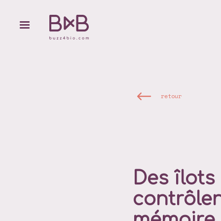
retour
Des îlot
contrôlen
mémoire