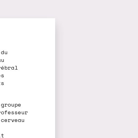
 du
au
rébral
es
ts
 groupe
rofesseur
 cerveau
it