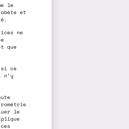
me le
iabète et
té.
fices ne
se
et que
 si ce
l n’y
aute
trométrie
luer le
xplique
 ces