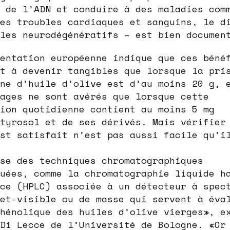
 de l’ADN et conduire à des maladies com
es troubles cardiaques et sanguins, le d
les neurodégénératifs – est bien documen
entation européenne indique que ces béné
t à devenir tangibles que lorsque la pri
ne d’huile d’olive est d’au moins 20 g, 
ages ne sont avérés que lorsque cette
ion quotidienne contient au moins 5 mg
tyrosol et de ses dérivés. Mais vérifier
st satisfait n’est pas aussi facile qu’i
se des techniques chromatographiques
uées, comme la chromatographie liquide h
ce (HPLC) associée à un détecteur à spec
et-visible ou de masse qui servent à éva
hénolique des huiles d’olive vierges», e
Di Lecce de l’Université de Bologne. «Or