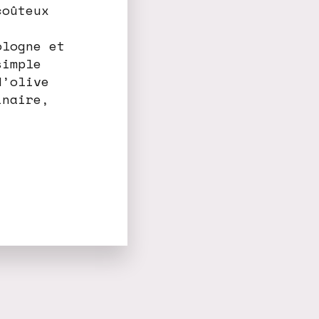
coûteux
ologne et
simple
d’olive
inaire,