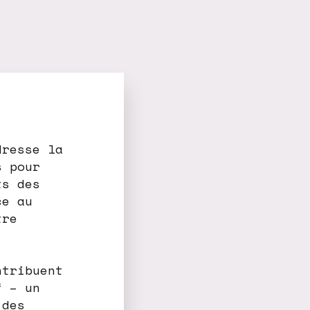
dresse la
s pour
ts des
ce au
tre
ntribuent
f – un
 des