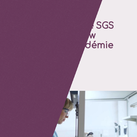
Le rôle central de SGS
Vitrology Glasgow
pendant la pandémie
COVID-19
A la une
Informations